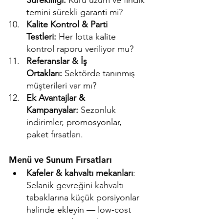
Sürekliliği:
 Kuru üzüm ve fındık 
temini sürekli garanti mi?
Kalite Kontrol & Parti 
Testleri:
 Her lotta kalite 
kontrol raporu veriliyor mu?
Referanslar & İş 
Ortakları:
 Sektörde tanınmış 
müşterileri var mı?
Ek Avantajlar & 
Kampanyalar:
 Sezonluk 
indirimler, promosyonlar, 
paket fırsatları.
Menü ve Sunum Fırsatları
Kafeler & kahvaltı mekanları
: 
Selanik gevreğini kahvaltı 
tabaklarına küçük porsiyonlar 
halinde ekleyin — low-cost 