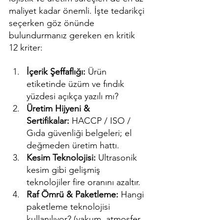
maliyet kadar önemli. İşte tedarikçi 
seçerken göz önünde 
bulundurmanız gereken en kritik 
12 kriter:
İçerik Şeffaflığı:
 Ürün 
etiketinde üzüm ve fındık 
yüzdesi açıkça yazılı mı?
Üretim Hijyeni & 
Sertifikalar:
 HACCP / ISO / 
Gıda güvenliği belgeleri; el 
değmeden üretim hattı.
Kesim Teknolojisi:
 Ultrasonik 
kesim gibi gelişmiş 
teknolojiler fire oranını azaltır.
Raf Ömrü & Paketleme:
 Hangi 
paketleme teknolojisi 
kullanılıyor? (vakum, atmosfer 