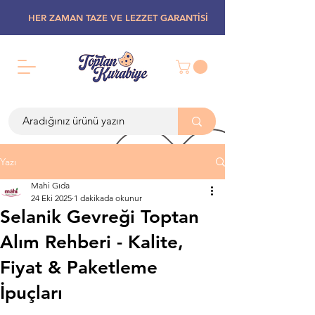
HER ZAMAN TAZE VE LEZZET GARANTİSİ
Yazı
Mahi Gıda
24 Eki 2025
1 dakikada okunur
Selanik Gevreği Toptan
Alım Rehberi - Kalite,
Fiyat & Paketleme
İpuçları