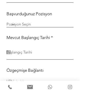
Başvurduğunuz Pozisyon
r
Mevcut Başlangıç ​​Tarihi
*
e
q
u
i
r
e
d
Özgeçmişe Bağlantı
Gönder