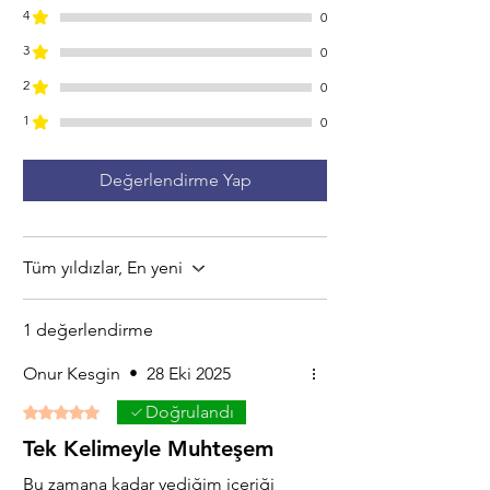
4
0
3
0
2
0
1
0
Değerlendirme Yap
Tüm yıldızlar, En yeni
1 değerlendirme
Onur Kesgin
•
28 Eki 2025
Doğrulandı
5 üzerinden 5 yıldız
Tek Kelimeyle Muhteşem
Bu zamana kadar yediğim içeriği