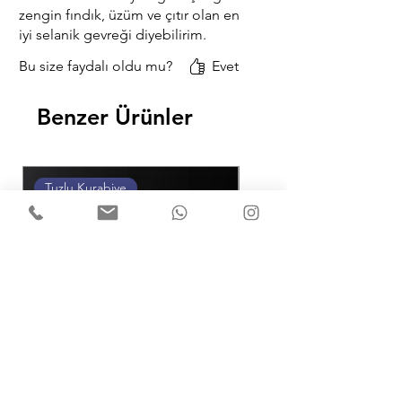
zengin fındık, üzüm ve çıtır olan en
iyi selanik gevreği diyebilirim.
Bu size faydalı oldu mu?
Evet
Benzer Ürünler
Tuzlu Kurabiye
Tuzlu Kurabiye