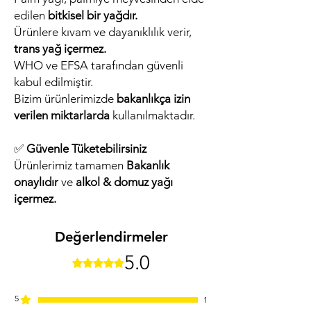
edilen
bitkisel bir yağdır.
Ürünlere kıvam ve dayanıklılık verir,
trans yağ içermez.
WHO ve EFSA tarafından güvenli
kabul edilmiştir.
Bizim ürünlerimizde
bakanlıkça izin
verilen miktarlarda
kullanılmaktadır.
✅
Güvenle Tüketebilirsiniz
Ürünlerimiz tamamen
Bakanlık
onaylıdır
ve
alkol & domuz yağı
içermez.
Değerlendirmeler
5.0
5 üzerinden 5 yıldız
5
1