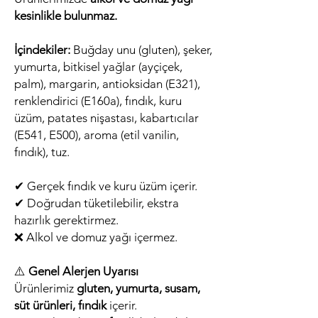
kesinlikle bulunmaz.
İçindekiler:
Buğday unu (gluten), şeker,
yumurta, bitkisel yağlar (ayçiçek,
palm), margarin, antioksidan (E321),
renklendirici (E160a), fındık, kuru
üzüm, patates nişastası, kabartıcılar
(E541, E500), aroma (etil vanilin,
fındık), tuz.
✔ Gerçek fındık ve kuru üzüm içerir.
✔ Doğrudan tüketilebilir, ekstra
hazırlık gerektirmez.
❌ Alkol ve domuz yağı içermez.
⚠️
Genel Alerjen Uyarısı
Ürünlerimiz
gluten, yumurta, susam,
süt ürünleri, fındık
içerir.