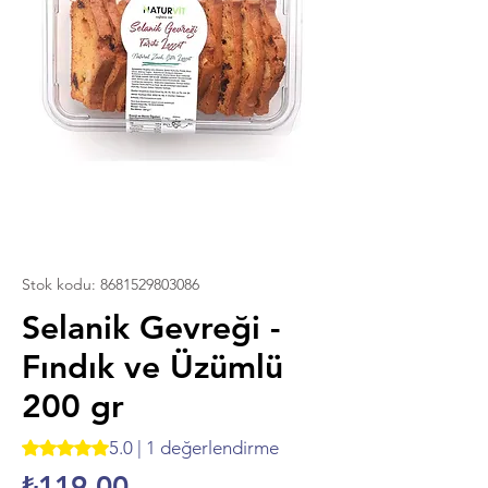
Stok kodu: 8681529803086
Selanik Gevreği -
Fındık ve Üzümlü
200 gr
5.0 | 1 değerlendirme
1 değerlendirmeye göre beş yıldız üzerinden hesaplanan pu
Fiyat
₺119,00