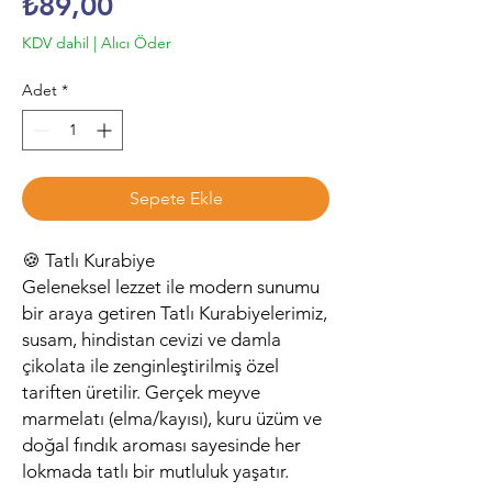
Fiyat
₺89,00
KDV dahil
|
Alıcı Öder
Adet
*
Sepete Ekle
🍪 Tatlı Kurabiye
Geleneksel lezzet ile modern sunumu
bir araya getiren Tatlı Kurabiyelerimiz,
susam, hindistan cevizi ve damla
çikolata ile zenginleştirilmiş özel
tariften üretilir. Gerçek meyve
marmelatı (elma/kayısı), kuru üzüm ve
doğal fındık aroması sayesinde her
lokmada tatlı bir mutluluk yaşatır.