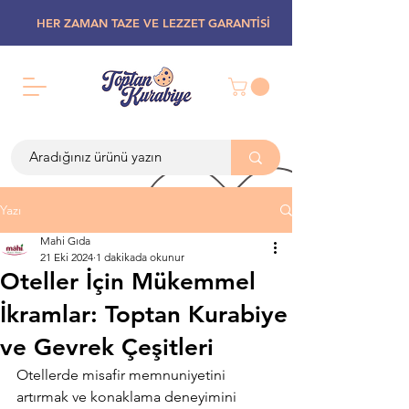
HER ZAMAN TAZE VE LEZZET GARANTİSİ
Yazı
Mahi Gıda
21 Eki 2024
1 dakikada okunur
Oteller İçin Mükemmel
İkramlar: Toptan Kurabiye
ve Gevrek Çeşitleri
Otellerde misafir memnuniyetini 
artırmak ve konaklama deneyimini 