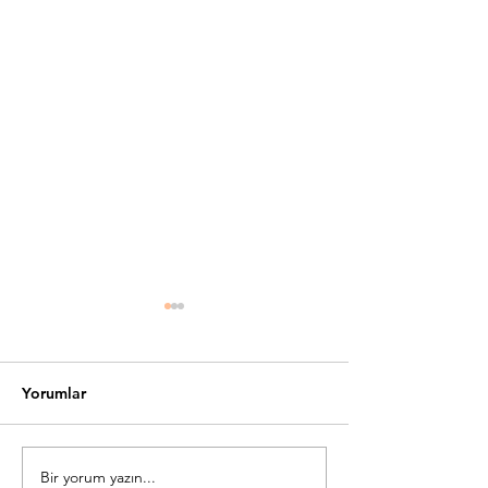
Yorumlar
Bir yorum yazın...
Selanik Gevreği - En Çok
Ofis Ortamınıza