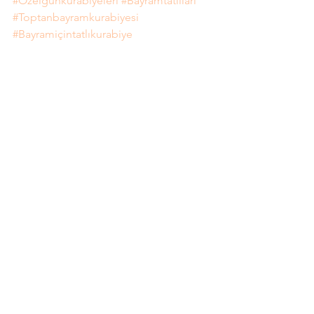
#Özelgünkurabiyeleri
#Bayramtatlıları
#Toptanbayramkurabiyesi
#Bayramiçintatlıkurabiye