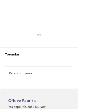
Yorumlar
Bir yorum yazın...
Selanik Gevreği - En Çok
Ofis Ortamınıza
Üzümlü, En Fındıklı, El
Katın: İş Yerleri
Değmeden Üretimin Yeni
Toptan Kurabiy
Standardı
Ofis ve Fabrika
Yeşiltepe Mh. 8052 Sk. No:4