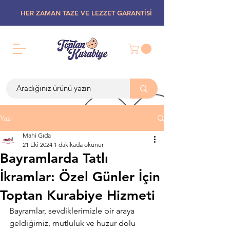
HER ZAMAN TAZE VE LEZZET GARANTİSİ
Yazı
Mahi Gıda
21 Eki 2024
1 dakikada okunur
Bayramlarda Tatlı
İkramlar: Özel Günler İçin
Toptan Kurabiye Hizmeti
Bayramlar, sevdiklerimizle bir araya 
geldiğimiz, mutluluk ve huzur dolu 