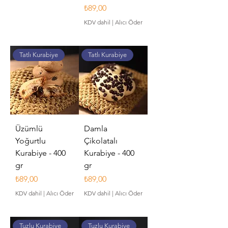
Fiyat
₺89,00
KDV dahil
|
Alıcı Öder
Tatlı Kurabiye
Tatlı Kurabiye
Üzümlü
Damla
Yoğurtlu
Çikolatalı
Kurabiye - 400
Kurabiye - 400
gr
gr
Fiyat
Fiyat
₺89,00
₺89,00
KDV dahil
|
Alıcı Öder
KDV dahil
|
Alıcı Öder
Tuzlu Kurabiye
Tuzlu Kurabiye