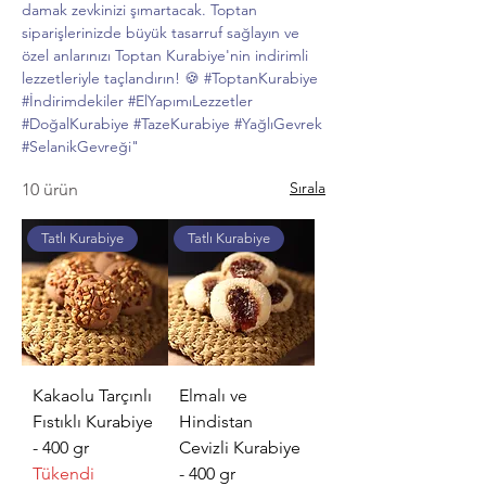
damak zevkinizi şımartacak. Toptan
siparişlerinizde büyük tasarruf sağlayın ve
özel anlarınızı Toptan Kurabiye'nin indirimli
lezzetleriyle taçlandırın! 🍪 #ToptanKurabiye
#İndirimdekiler #ElYapımıLezzetler
#DoğalKurabiye #TazeKurabiye #YağlıGevrek
#SelanikGevreği"
Sırala
10 ürün
Tatlı Kurabiye
Tatlı Kurabiye
Kakaolu Tarçınlı
Elmalı ve
Fıstıklı Kurabiye
Hindistan
- 400 gr
Cevizli Kurabiye
Tükendi
- 400 gr